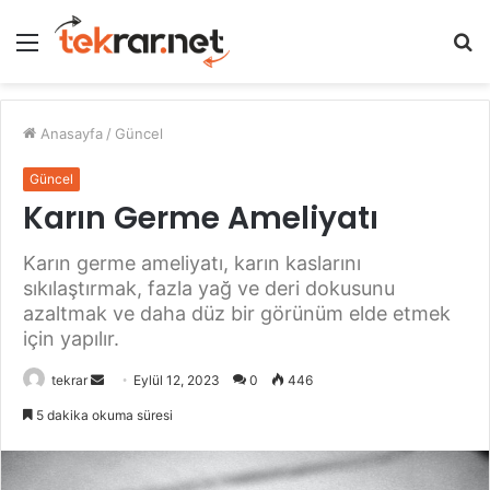
Menü
A
y
...
Anasayfa
/
Güncel
Güncel
Karın Germe Ameliyatı
Karın germe ameliyatı, karın kaslarını
sıkılaştırmak, fazla yağ ve deri dokusunu
azaltmak ve daha düz bir görünüm elde etmek
için yapılır.
Bir
tekrar
Eylül 12, 2023
0
446
e-
5 dakika okuma süresi
posta
göndermek