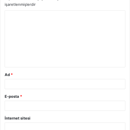
işaretlenmişlerdir
Y
o
r
u
m
*
Ad
*
E-posta
*
İnternet sitesi