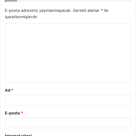
E-posta adresiniz yayınlanmayacak.
Gerekli alanlar
*
ile
işaretlenmişlerdir
Y
o
r
u
m
*
Ad
*
E-posta
*
İnternet sitesi