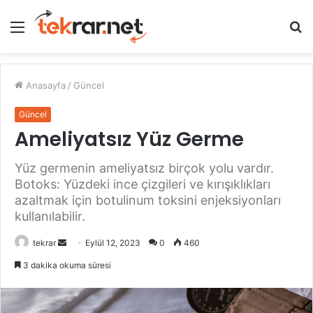
Menü
A
y
...
Anasayfa
/
Güncel
Güncel
Ameliyatsız Yüz Germe
Yüz germenin ameliyatsız birçok yolu vardır.
Botoks: Yüzdeki ince çizgileri ve kırışıklıkları
azaltmak için botulinum toksini enjeksiyonları
kullanılabilir.
Bir
tekrar
Eylül 12, 2023
0
460
e-
3 dakika okuma süresi
posta
göndermek