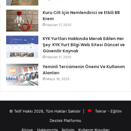
Kuru Cilt İçin Nemlendirici ve Etkili BB
Krem
Haziran 17, 2025
KYK Yurtları Hakkında Merak Edilen Her
Şey: KYK Yurt Bilgi Web Sitesi Güncel ve
Güvenilir Kaynak
Haziran 17, 2025
Yeminli Tercümenin Önemi Ve Kullanım
Alanları
Mayıs 16, 2025
© Telif Hakkı 2026, Tüm Hakları Saklıdır |
Tekrar - Eğitim
Destek Platformu
Künye
Hakkımızda
İletişim
Kullanım Koşulları