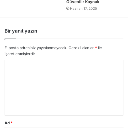
Güvenilir Kaynak
Haziran 17, 2025
Bir yanıt yazın
E-posta adresiniz yayınlanmayacak.
Gerekli alanlar
*
ile
işaretlenmişlerdir
Y
o
r
u
m
*
Ad
*