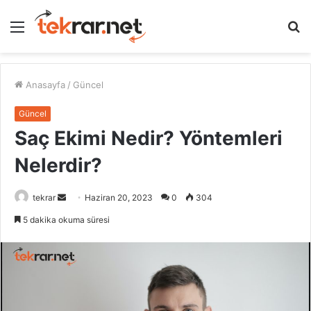
Menü
A
y
...
Anasayfa
/
Güncel
Güncel
Saç Ekimi Nedir? Yöntemleri
Nelerdir?
Bir
tekrar
Haziran 20, 2023
0
304
e-
5 dakika okuma süresi
posta
göndermek